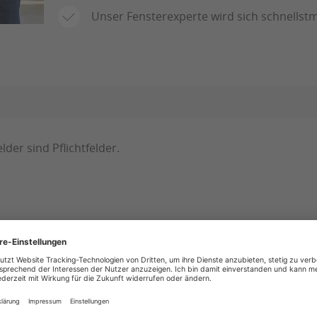
Unser Fensterexperte wird sich schnellstm
der sind Pflichtfelder.