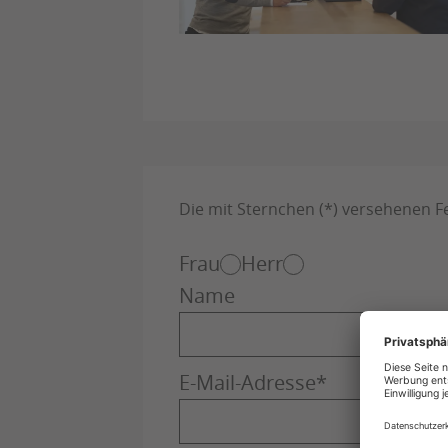
Die mit Sternchen (*) versehenen Fel
Frau
Herr
Name
E-Mail-Adresse
*