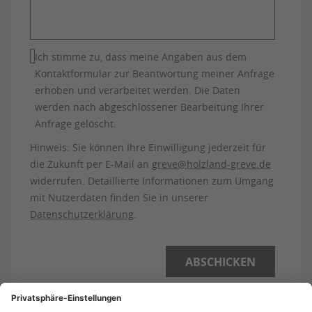
Ich stimme zu, dass meine Angaben aus dem
Kontaktformular zur Beantwortung meiner Anfrage
erhoben und verarbeitet werden. Die Daten
werden nach abgeschlossener Bearbeitung Ihrer
Anfrage gelöscht.
Hinweis: Sie können Ihre Einwilligung jederzeit für
die Zukunft per E-Mail an
greve@holzland-greve.de
widerrufen. Detaillierte Informationen zum Umgang
mit Nutzerdaten finden Sie in unserer
Datenschutzerklärung
.