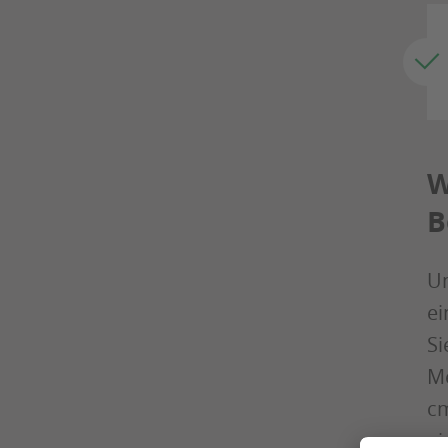
W
B
Um
ei
Si
Me
cm
ei