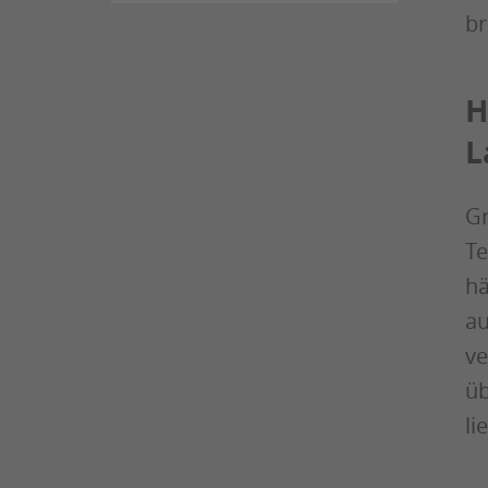
br
H
L
Gr
Te
hä
au
ve
üb
li