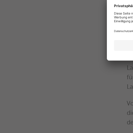
La
W
Bi
mü
La
fü
La
Vo
di
de