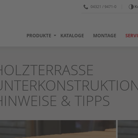
04321 / 9471-0
Ko
PRODUKTE
KATALOGE
MONTAGE
SERV
HOLZTERRASSE
UNTERKONSTRUKTION
HINWEISE & TIPPS