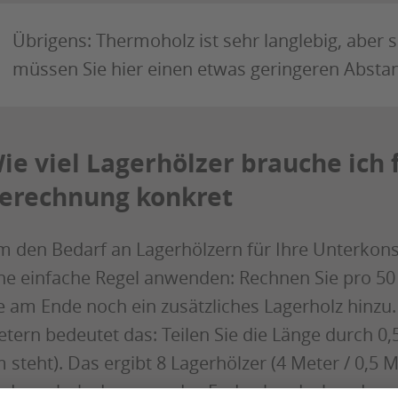
Übrigens: Thermoholz ist sehr langlebig, aber
müssen Sie hier einen etwas geringeren Abst
ie viel Lagerhölzer brauche ich 
erechnung konkret
 den Bedarf an Lagerhölzern für Ihre Unterkonst
ne einfache Regel anwenden: Rechnen Sie pro 50
e am Ende noch ein zusätzliches Lagerholz hinzu.
tern bedeutet das: Teilen Sie die Länge durch 0,
 steht). Das ergibt 8 Lagerhölzer (4 Meter / 0,5 
n Lagerholz dazu, um das Ende abzudecken. Insg