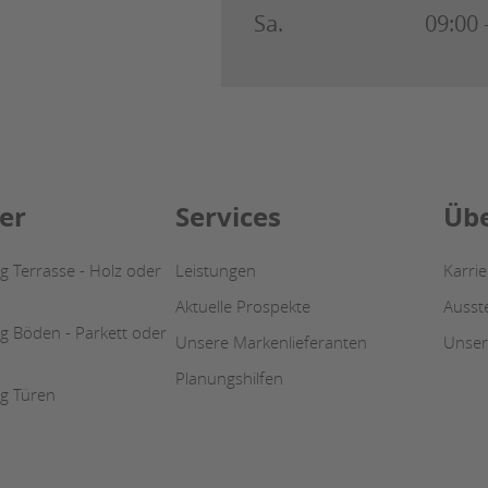
Sa.
09:00 
er
Services
Übe
 Terrasse - Holz oder
Leistungen
Karri
Aktuelle Prospekte
Ausst
g Böden - Parkett oder
Unsere Markenlieferanten
Unser
Planungshilfen
g Türen