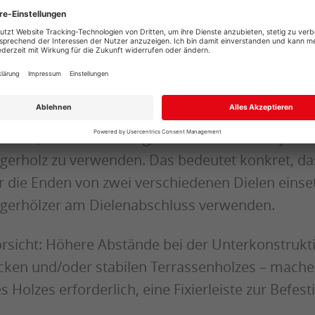
gerhölzer für eine Terrasse, die 4 Meter breit ist.
eitere Hinweise
tte beachten Sie: Wenn Sie kopfseitig zwei Terra
ssen, ist es notwendig, am Ende der Diele jeweil
gerholz zu verwenden. Das bedeutet konkret, da
r die Enden von zwei verschiedenen Dielen einse
gerhölzer am Dielenabschluss verwenden.
rsicht: Höhere Abstände bei der Unterkonstrukt
cken und/oder stabilen Terrassenholzes – mache
s Holzes erforderlich, eine Fixierleiste zur Befes