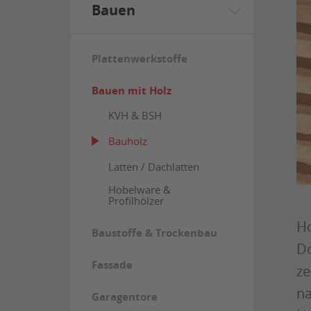
Bauen
Plattenwerkstoffe
Bauen mit Holz
KVH & BSH
Bauholz
Latten / Dachlatten
Hobelware &
Profilhölzer
Ho
Baustoffe & Trockenbau
Do
Fassade
ze
na
Garagentore