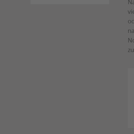
Na
vi
od
na
No
zu