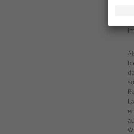
zu
Fi
be
im
Al
bi
da
so
Ba
La
en
au
Wu