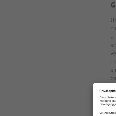
G
Un
ei
an
si
ve
da
ei
da
Di
Ka
Di