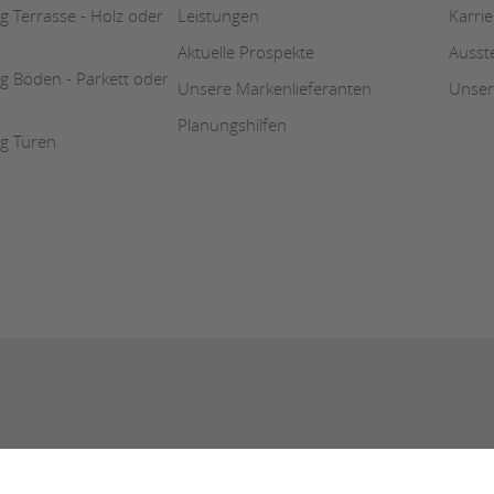
 Terrasse - Holz oder
Leistungen
Karri
Aktuelle Prospekte
Ausst
g Böden - Parkett oder
Unsere Markenlieferanten
Unser
Planungshilfen
g Türen