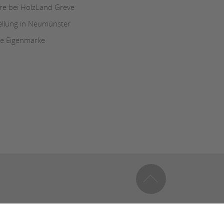
ere bei HolzLand Greve
ellung in Neumünster
e Eigenmarke