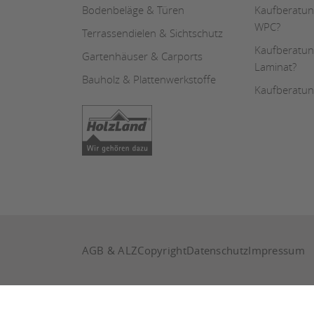
Bodenbeläge & Türen
Kaufberatung
WPC?
Terrassendielen & Sichtschutz
Kaufberatun
Gartenhäuser & Carports
Laminat?
Bauholz & Plattenwerkstoffe
Kaufberatun
AGB & ALZ
Copyright
Datenschutz
Impressum