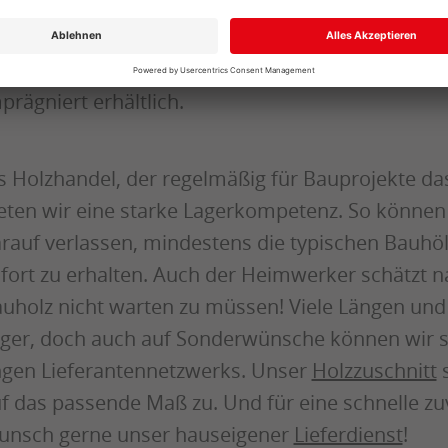
meist das gleiche Holz verwendet, in der Regel 
chte. Rauspund kann man wegen seiner einseiti
trachten. Es verfügt über Nut und Feder und ist
prägniert erhältlich.
s Holzhandel, der regelmäßig für Bauprojekte das
eten wir eine starke Lagerkompetenz. So könne
rauf verlassen, mindestens die typischen Bauhöl
fort zu erhalten. Auch der Heimwerker schätzt n
uholz nicht warten zu müssen! Viele Längen und
ger, doch auch auf Sonderwünsche können wir s
gen Lieferantennetzwerks. Unser
Holzzuschnitt
s
f das passende Maß zu. Und für eine schnelle zuv
nsch gerne unser hauseigener
Lieferdienst
!