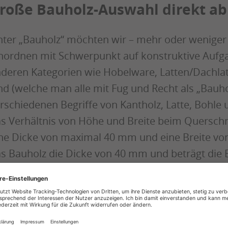
roße Bauholz-Auswahl direkt ab
ter „Bauholz“ möchten wir – mehr oder weniger 
nordnen mit Schwerpunkt auf konstruktive Aufg
deren Kategorien wie Hobelware, Latten/Dachla
nd (welche man alle mit Fug und Recht als „Bauho
rschiedenen Begriffe von Kantholz, Latte, Bohle u
s Verhältnis von Höhe und Breite beim Querschnit
ne Dicke von maximal 40 mm und eine Breite vo
s Bauholz die Dicke von 40 mm und beträgt die 
cke, spricht man von einer Bohle oder Diele.
nthölzer wiederum haben ein Seitenverhältnis vo
mensionen von 24 x 48 mm bis 40 x 60 mm. Anso