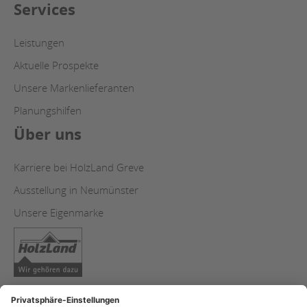
Services
Leistungen
Aktuelle Prospekte
Unsere Markenlieferanten
Planungshilfen
Über uns
Karriere bei HolzLand Greve
Ausstellung in Neumünster
Unsere Eigenmarke