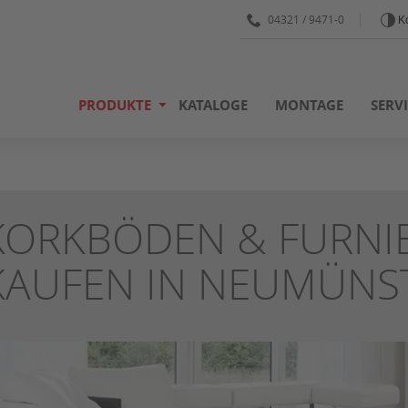
04321 / 9471-0
Ko
PRODUKTE
KATALOGE
MONTAGE
SERV
KORKBÖDEN & FURNI
KAUFEN IN NEUMÜNS