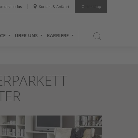
Kontakt & Anfahrt
Onlineshop
ntrastmodus
ICE
ÜBER UNS
KARRIERE
ERPARKETT
TER