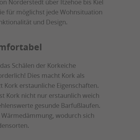
 Norderstedt über Itzehoe bis Kiel
e für möglichst jede Wohnsituation
ktionalität und Design.
mfortabel
das Schälen der Korkeiche
orderlich! Dies macht Kork als
zt Kork erstaunliche Eigenschaften.
st Kork nicht nur erstaunlich weich
fehlenswerte gesunde Barfußlaufen.
liche Wärmedämmung, wodurch sich
densorten.