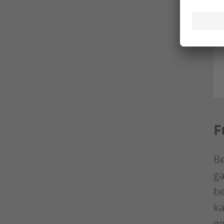
F
Be
ga
be
ka
ge