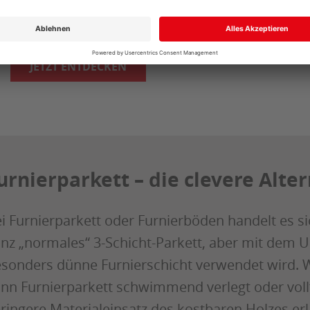
Inspiration. Viel Vergnügen!
JETZT ENTDECKEN
urnierparkett – die clevere Alte
i Furnierparkett oder Furnierböden handelt es
nz „normales“ 3-Schicht-Parkett, aber mit dem Un
sonders dünne Furnierschicht verwendet wird. W
nn Furnierparkett schwimmend verlegt oder vollf
ringere Materialeinsatz des kostbaren Holzes erl