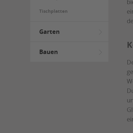
bi
ei
Tischplatten
de
Garten
K
Bauen
De
ge
We
Du
un
Gl
ei