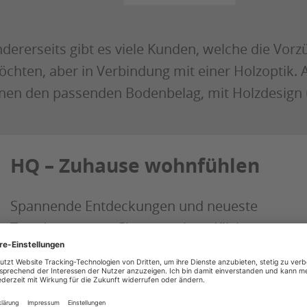
dererseits gibt es viele Kunden, welche die Vo
chten, aber in Verbindung mit einer Holzoptik. 
nen den passenden Bodenbelag, mit Holzdesign 
HQ – Zuhause wohnfühlen
Spannende Entdeckungen und neueste
Trends erwarten Sie – nur einen Klick
entfernt. Lehnen Sie sich zurück und
entdecken Sie die Welt des HQ
Sortiments. Entdecken Sie Ihre nächste