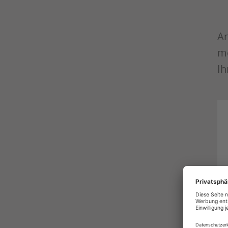
An
mö
Ih