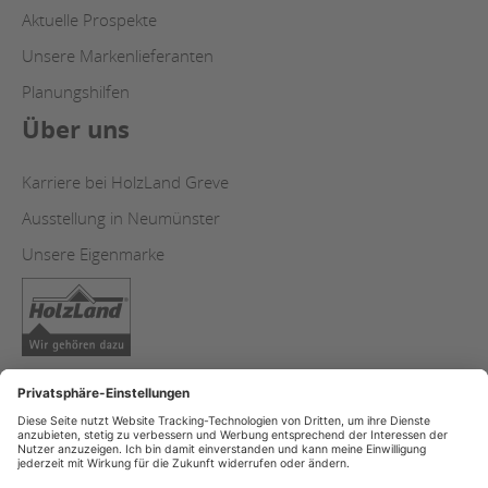
Aktuelle Prospekte
Unsere Markenlieferanten
Planungshilfen
Über uns
Karriere bei HolzLand Greve
Ausstellung in Neumünster
Unsere Eigenmarke