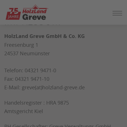
ZUM
SEITENINHALT
IMPRESSUM
SPRINGEN
HolzLand Greve GmbH & Co. KG
Freesenburg 1
24537 Neumünster
Telefon: 04321 9471-0
Fax: 04321 9471-10
E-Mail: greve(at)holzland-greve.de
Handelsregister : HRA 9875
Amtsgericht Kiel
PH Gesellschafter: Greve Verwaltungs GmbH