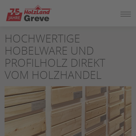
ZUM
HOCHWERTIGE
SEITENINHALT
SPRINGEN
HOBELWARE UND
PROFILHOLZ DIREKT
VOM HOLZHANDEL