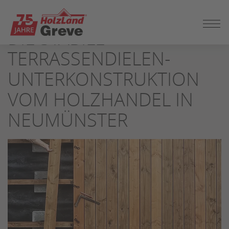
ZUM
SEITENINHALT
DIE STABILE
SPRINGEN
TERRASSENDIELEN-
UNTERKONSTRUKTION
VOM HOLZHANDEL IN
NEUMÜNSTER