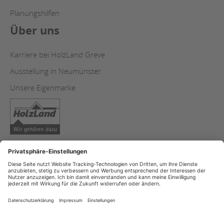
Planungshilfen
Über uns
Karriere bei HolzLand Greve
Ausstellung in Neumünster
Unsere Eigenmarke
AGB & ALZ